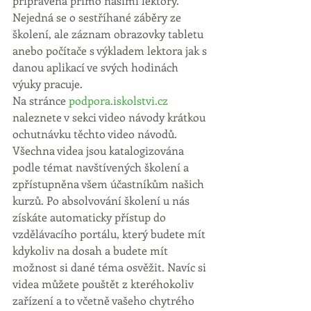
připravená přímo našimi lektory. 
Nejedná se o sestříhané záběry ze 
školení, ale záznam obrazovky tabletu 
anebo počítače s výkladem lektora jak s 
danou aplikací ve svých hodinách 
výuky pracuje.
Na stránce 
podpora.iskolstvi.cz
naleznete v sekci video návody krátkou 
ochutnávku těchto video návodů. 
Všechna videa jsou katalogizována 
podle témat navštívených školení a 
zpřístupněna všem účastníkům našich 
kurzů. Po absolvování školení u nás 
získáte automaticky přístup do 
vzdělávacího portálu, který budete mít 
kdykoliv na dosah a budete mít 
možnost si dané téma osvěžit. Navíc si 
videa můžete pouštět z kteréhokoliv 
zařízení a to včetně vašeho chytrého 