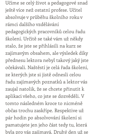
Učíme se celý život a pedagogové snad 
ještě více než ostatní profese. Učitel 
absolvuje v průběhu školního roku v 
rámci dalšího vzdělávání 
pedagogických pracovníků celou řadu 
školení. Určitě se také vám už někdy 
stalo, že jste se přihlásili na kurz se 
zajímavým obsahem, ale výsledek díky 
přednesu lektora nebyl takový jaký jste 
očekávali. Naštěstí je celá řada školení, 
ze kterých jste si jistě odnesli celou 
řadu zajímavých poznatků a lektor vás 
zaujal natolik, že se chcete přinutit k 
aplikaci všeho, co jste se dozvěděli. V 
tomto následném kroce to nicméně 
občas trochu zaskřípe. Respektive už 
pár hodin po absolvování školení si 
pamatujete jen jeho část tedy tu, která 
byla pro vás zajímavá. Druhý den už se 