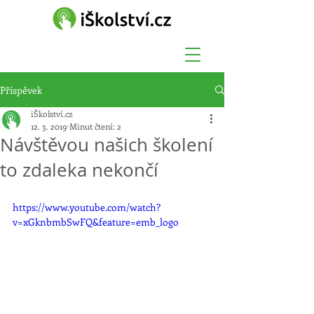
Příspěvek
iŠkolství.cz
12. 3. 2019
Minut čtení: 2
Návštěvou našich školení
to zdaleka nekončí
https://www.youtube.com/watch?
v=xGknbmbSwFQ&feature=emb_logo