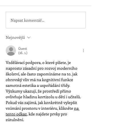
Napsat komentář...
Apple školní manažer -
Webinář: Kahoo
ověření domény
Soutěživé kvízy 
line výuku
Nejnovější
Guest
(16. 1.)
Vzdělávací podpora, o které píšete, je 
naprosto zásadní pro rozvoj moderního 
školství, ale často zapomínáme na to, jak 
obrovský vliv má na kognitivní funkce 
samotná estetika a uspořádání třídy. 
Výzkumy ukazují, že prostředí přímo 
ovlivňuje hladinu kortizolu u dětí i učitelů. 
Pokud vás zajímá, jak konkrétně vylepšit 
vnímání prostoru v interiéru, klikněte 
na 
tento odkaz
, kde najdete prvky pro 
zútulnění.