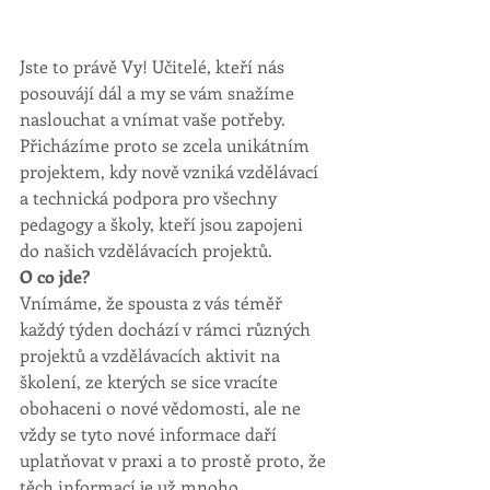
Jste to právě Vy! Učitelé, kteří nás 
posouvájí dál a my se vám snažíme 
naslouchat a vnímat vaše potřeby. 
Přicházíme proto se zcela unikátním 
projektem, kdy nově vzniká vzdělávací 
a technická podpora pro všechny 
pedagogy a školy, kteří jsou zapojeni 
do našich vzdělávacích projektů.
O co jde?
Vnímáme, že spousta z vás téměř 
každý týden dochází v rámci různých 
projektů a vzdělávacích aktivit na 
školení, ze kterých se sice vracíte 
obohaceni o nové vědomosti, ale ne 
vždy se tyto nové informace daří 
uplatňovat v praxi a to prostě proto, že 
těch informací je už mnoho.