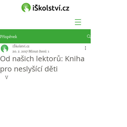
Příspěvek
iŠkolství.cz
20. 2. 2017
Minut čtení: 1
Od našich lektorů: Kniha
pro neslyšící děti
V