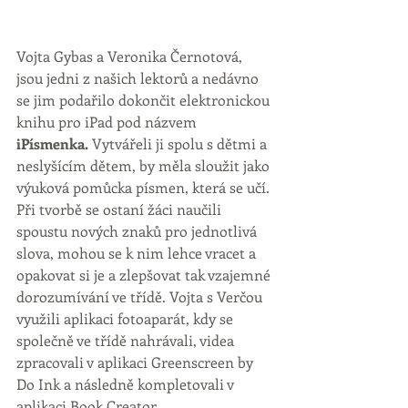
Vojta Gybas a Veronika Černotová, 
jsou jedni z našich lektorů a nedávno 
se jim podařilo dokončit elektronickou 
knihu pro iPad pod názvem 
iPísmenka.
 Vytvářeli ji spolu s dětmi a 
neslyšícím dětem, by měla sloužit jako 
výuková pomůcka písmen, která se učí. 
Při tvorbě se ostaní žáci naučili 
spoustu nových znaků pro jednotlivá 
slova, mohou se k nim lehce vracet a 
opakovat si je a zlepšovat tak vzajemné 
dorozumívání ve třídě. Vojta s Verčou 
využili aplikaci fotoaparát, kdy se 
společně ve třídě nahrávali, videa 
zpracovali v aplikaci Greenscreen by 
Do Ink a následně kompletovali v 
aplikaci Book Creator.