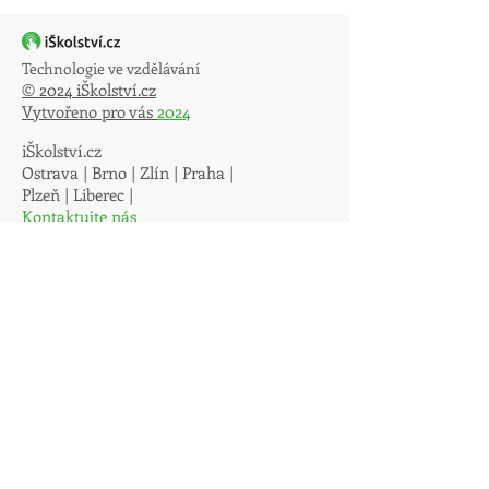
Technologie ve vzdělávání
© 2024 iŠkolství.cz
Vytvořeno pro vás
2024
iŠkolství.cz
Ostrava | Brno | Zlín | Praha |
Plzeň | Liberec |
Kontaktujte nás
Na našem webu probíhá používání a
zpracování cookies.
Cookies
jsou drobná
data, která se sbírají za účelem sledování
statistiky a analýzy návštěvnosti. Využíváním
webu souhlasite s jejich použitím.
Služby
Akreditovaná DVPP školení
Dotační projekty MŠMT