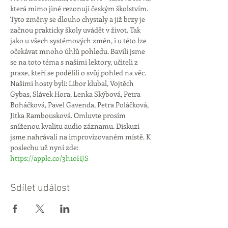
která mimo jiné rezonují českým školstvím. 
Tyto změny se dlouho chystaly a již brzy je 
začnou prakticky školy uvádět v život. Tak 
jako u všech systémových změn, i u této lze 
očekávat mnoho úhlů pohledu. Bavili jsme 
se na toto téma s našimi lektory, učiteli z 
praxe, kteří se podělili o svůj pohled na věc.
Našimi hosty byli: Libor klubal, Vojtěch 
Gybas, Slávek Hora, Lenka Skýbová, Petra 
Boháčková, Pavel Gavenda, Petra Poláčková, 
Jitka Rambousková. Omluvte prosím 
sníženou kvalitu audio záznamu. Diskuzi 
jsme nahrávali na improvizovaném místě. K 
poslechu už nyní zde: 
https://apple.co/3h1oHJS
Sdílet událost