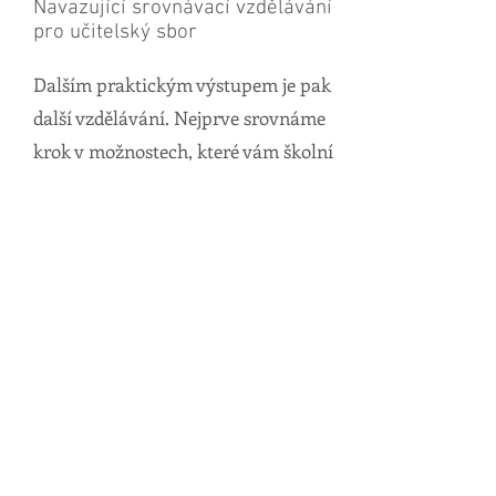
Navazující srovnávací vzdělávání
pro učitelský sbor
Dalším praktickým výstupem je pak
další vzdělávání. Nejprve srovnáme
krok v možnostech, které vám školní
technika umožňuje a vy jste je dosud
nevyužívali. Dále se podíváme na
nejslabší témata z dotazníkového
šetření a doplníme tyto rozdíly
praktickým školením.
Srovnejte krok v
ICT a vzdělávání